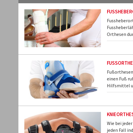
FUSSHEBER
Fussheberort
Fussheberlä
Orthesen dur
FUSSORTHE
Fußorthesen 
einen Fuß ruh
Hilfsmittel 
KNIEORTHE
Wie bei jeder
jeden Fall in