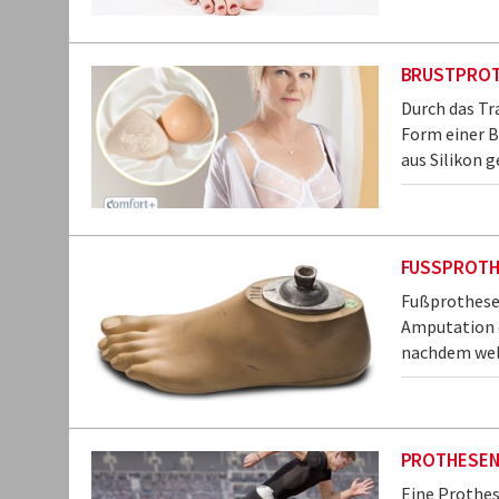
BRUSTPRO
Durch das Tr
Form einer B
aus Silikon g
FUSSPROTH
Fußprothesen
Amputation e
nachdem wel
PROTHESE
Eine Prothes