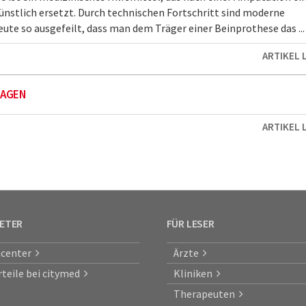
nstlich ersetzt. Durch technischen Fortschritt sind moderne
ute so ausgefeilt, dass man dem Träger einer Beinprothese das ...
ARTIKEL 
AGEN
ARTIKEL 
IETER
FÜR LESER
center
Ärzte
rteile bei citymed
Kliniken
Therapeuten