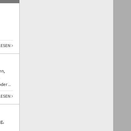
LESEN
en,
n
er ...
LESEN
g,