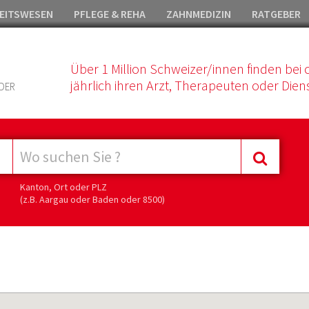
EITSWESEN
PFLEGE & REHA
ZAHNMEDIZIN
RATGEBER
Über 1 Million Schweizer/innen finden bei 
jährlich ihren Arzt, Therapeuten oder Diens
DER
Kanton, Ort oder PLZ
(z.B. Aargau oder Baden oder 8500)