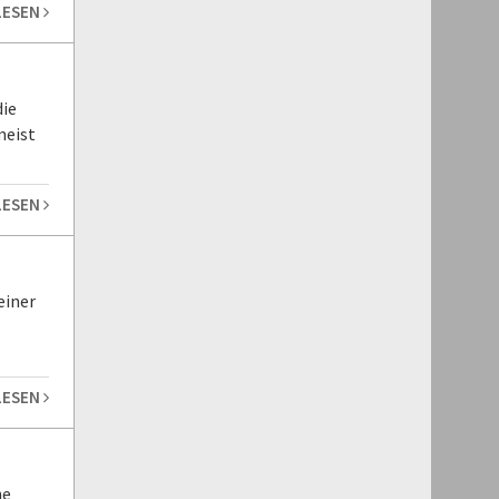
LESEN
ie
meist
LESEN
einer
LESEN
ne