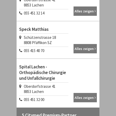
8853
Lachen
Alles zeigen
055 451 32 14
Speck Matthias
Schützenstrasse 18
8808
Pfäffikon SZ
Alles zeigen
055 415 40 70
Spital Lachen -
Orthopädische Chirurgie
und Unfallchirurgie
Oberdorfstrasse 41
8853
Lachen
Alles zeigen
055 451 32 00
5 Citymed Premium-Partner