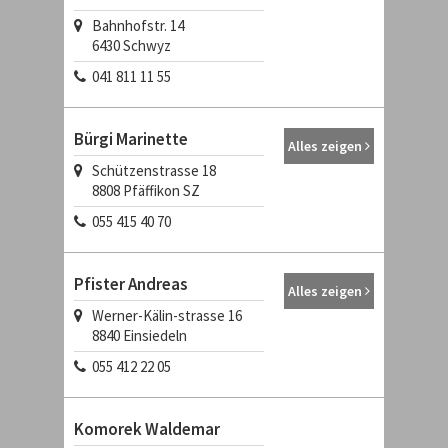
Bahnhofstr. 14
6430
Schwyz
041 811 11 55
Bürgi Marinette
Alles zeigen
Schützenstrasse 18
8808
Pfäffikon SZ
055 415 40 70
Pfister Andreas
Alles zeigen
Werner-Kälin-strasse 16
8840
Einsiedeln
055 412 22 05
Komorek Waldemar