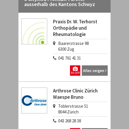
ausserhalb des Kantons Schwyz
Praxis Dr. W. Terhorst
Orthopädie und
Rheumatologie
Baarerstrasse 98
6300
Zug
041 761 41 31
Alles zeigen
BILDER
Arthrose Clinic Zürich
Waespe Bruno
Toblerstrasse 51
8044
Zürich
043 268 28 38