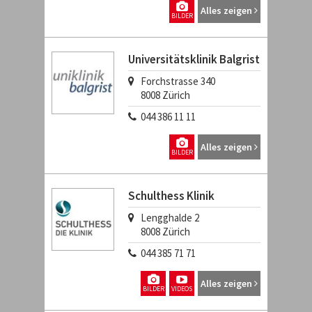
Alles zeigen
BILDER
Universitätsklinik Balgrist
Forchstrasse 340
8008
Zürich
044 386 11 11
Alles zeigen
BILDER
Schulthess Klinik
Lengghalde 2
8008
Zürich
044 385 71 71
Alles zeigen
BILDER
VIDEOS