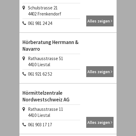
Schulstrasse 21
4402
Frenkendorf
Alles zeigen
061 981 24 24
Hörberatung Herrmann &
Navarro
Rathausstrasse 51
4410
Liestal
Alles zeigen
061 921 62 52
Hörmittelzentrale
Nordwestschweiz AG
Rathausstrasse 11
4410
Liestal
Alles zeigen
061 903 17 17