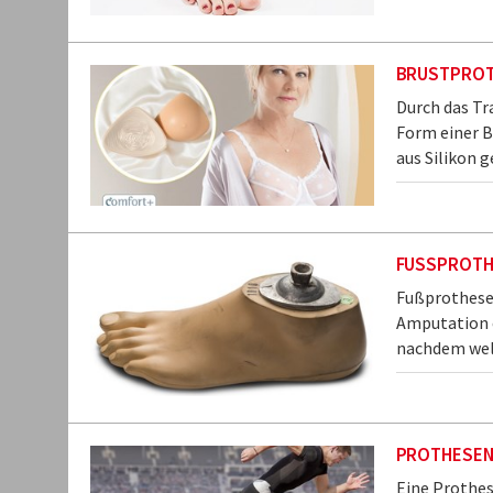
BRUSTPRO
Durch das Tr
Form einer B
aus Silikon g
FUSSPROTH
Fußprothesen
Amputation e
nachdem wel
PROTHESE
Eine Prothes