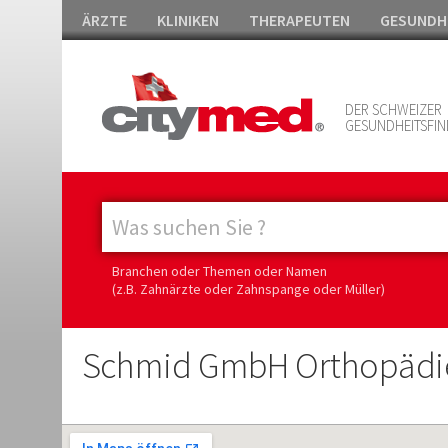
ÄRZTE
KLINIKEN
THERAPEUTEN
GESUNDH
DER SCHWEIZER
GESUNDHEITSFIN
Branchen oder Themen oder Namen
(z.B. Zahnärzte oder Zahnspange oder Müller)
Schmid GmbH Orthopädie