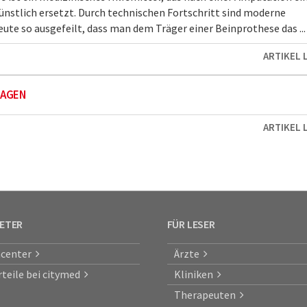
nstlich ersetzt. Durch technischen Fortschritt sind moderne
ute so ausgefeilt, dass man dem Träger einer Beinprothese das ...
ARTIKEL 
AGEN
ARTIKEL 
IETER
FÜR LESER
center
Ärzte
rteile bei citymed
Kliniken
Therapeuten