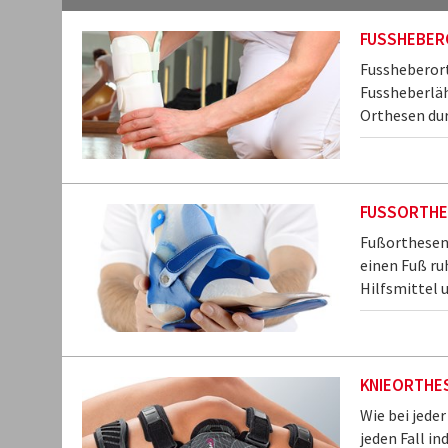
FUSSHEBER
Fussheberort
Fussheberlä
Orthesen dur
FUSSORTHE
Fußorthesen 
einen Fuß ruh
Hilfsmittel 
KNIEORTHE
Wie bei jeder
jeden Fall in