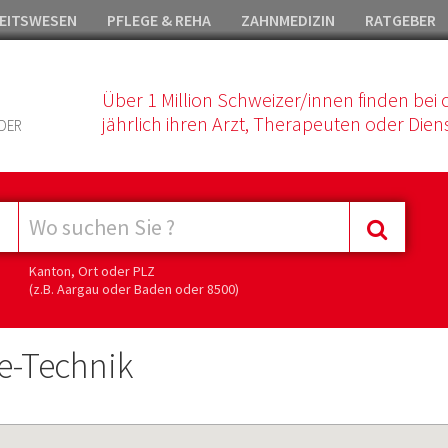
EITSWESEN
PFLEGE & REHA
ZAHNMEDIZIN
RATGEBER
Über 1 Million Schweizer/innen finden bei 
jährlich ihren Arzt, Therapeuten oder Diens
DER
Kanton, Ort oder PLZ
(z.B. Aargau oder Baden oder 8500)
-Technik