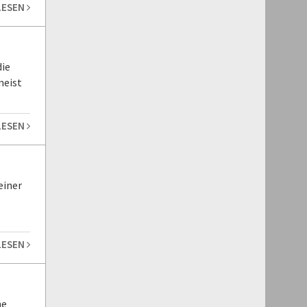
LESEN
ie
meist
LESEN
einer
LESEN
ne