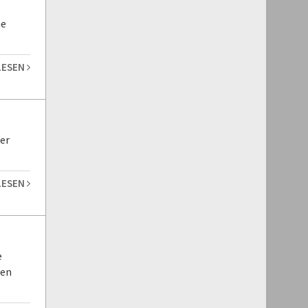
ne
LESEN
er
LESEN
e
yen