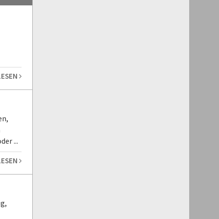
LESEN
en,
n
er ...
LESEN
g,