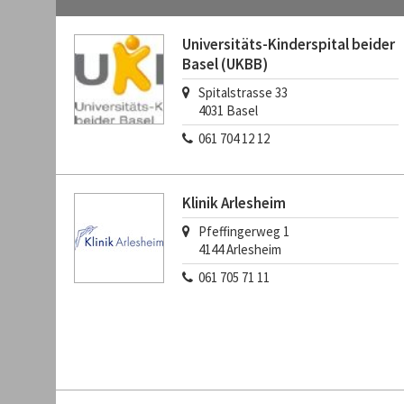
Universitäts-Kinderspital beider
Basel (UKBB)
Spitalstrasse 33
4031
Basel
061 704 12 12
Klinik Arlesheim
Pfeffingerweg 1
4144
Arlesheim
061 705 71 11