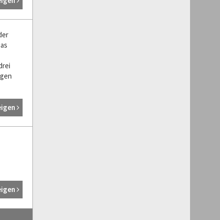
eigen
der
Das
drei
ngen
eigen
eigen