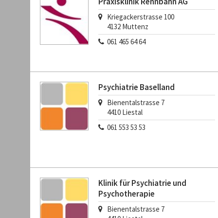
Praxisklinik Rennbahn AG
Kriegackerstrasse 100
4132
Muttenz
061 465 64 64
Psychiatrie Baselland
Bienentalstrasse 7
4410
Liestal
061 553 53 53
Klinik für Psychiatrie und
Psychotherapie
Bienentalstrasse 7