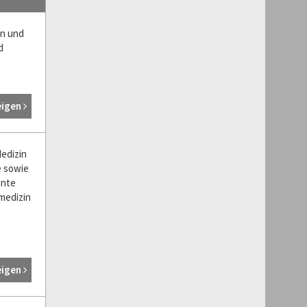
en und
d
eigen
Medizin
e sowie
ante
lmedizin
eigen