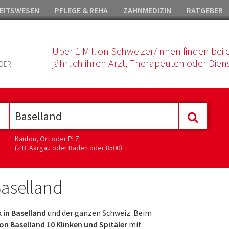
EITSWESEN
PFLEGE & REHA
ZAHNMEDIZIN
RATGEBER
Über 1 Million Schweizer/innen finden bei 
jährlich ihren Arzt, Therapeuten oder Diens
DER
Kanton, Ort oder PLZ
(z.B. Aargau oder Baden oder 8500)
Baselland
k in Baselland
und der ganzen Schweiz. Beim
n Baselland 10 Klinken und Spitäler
mit