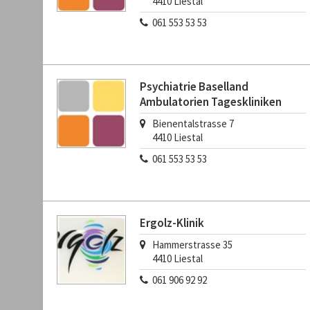
4410
Liestal
061 553 53 53
Psychiatrie Baselland
Ambulatorien Tageskliniken
Bienentalstrasse 7
4410
Liestal
061 553 53 53
Ergolz-Klinik
Hammerstrasse 35
4410
Liestal
061 906 92 92