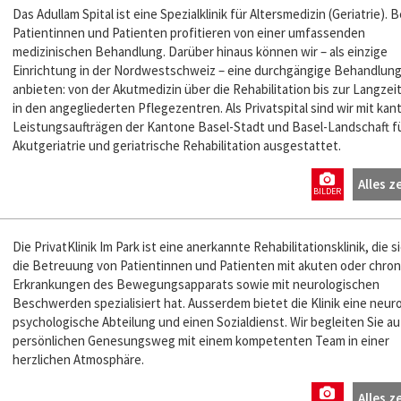
Das Adullam Spital ist eine Spezialklinik für Altersmedizin (Geriatrie). 
Patientinnen und Patienten profitieren von einer umfassenden
medizinischen Behandlung. Darüber hinaus können wir – als einzige
Einrichtung in der Nordwestschweiz – eine durchgängige Behandlun
anbieten: von der Akutmedizin über die Rehabilitation bis zur Langzei
in den angegliederten Pflegezentren. Als Privatspital sind wir mit kan
Leistungsaufträgen der Kantone Basel-Stadt und Basel-Landschaft f
Akutgeriatrie und geriatrische Rehabilitation ausgestattet.
Alles z
BILDER
Die Privat­Klinik Im Park ist eine anerkannte Rehabilitations­klinik, die s
die Betreuung von Patientinnen und Patienten mit akuten oder chro
Erkrankungen des Bewegungs­apparats sowie mit neurologischen
Beschwerden spezialisiert hat. Ausserdem bietet die Klinik eine neur
psychologische Abteilung und einen Sozialdienst. Wir begleiten Sie au
persönlichen Genesungsweg mit einem kompetenten Team in einer
herzlichen Atmosphäre.
Alles z