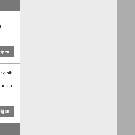
e,
eigen
sklinik
nn ein
eigen