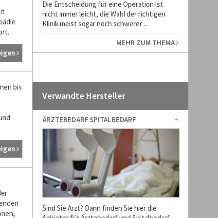
Die Entscheidung für eine Operation ist
it
nicht immer leicht, die Wahl der richtigen
pädie
Klinik meist sogar noch schwerer ...
rt.
MEHR ZUM THEMA
eigen
nen bis
Verwandte Hersteller
und
ÄRZTEBEDARF SPITALBEDARF
eigen
der
tenden
Sind Sie Arzt? Dann finden Sie hier die
onen,
Anbieter für Ärztebedarf und Spitalbedarf