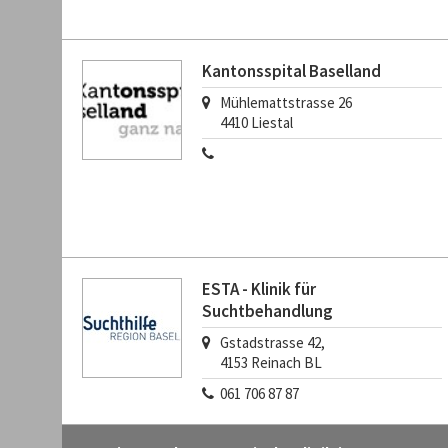
Kantonsspital Baselland
Mühlemattstrasse 26
4410
Liestal
ESTA - Klinik für
Suchtbehandlung
Gstadstrasse 42,
4153
Reinach BL
061 706 87 87