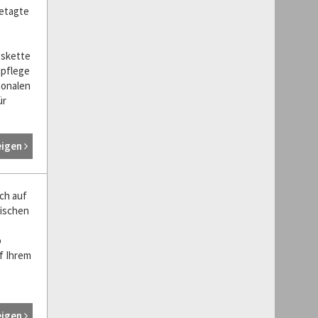
Betagte
gskette
tpflege
tonalen
ür
eigen
ich auf
nischen
o
f Ihrem
eigen