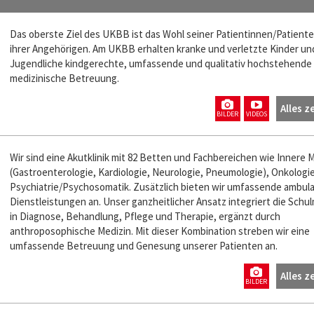
Das oberste Ziel des UKBB ist das Wohl seiner Patientinnen/Patient
ihrer Angehörigen. Am UKBB erhalten kranke und verletzte Kinder un
Jugendliche kindgerechte, umfassende und qualitativ hochstehende
medizinische Betreuung.
Alles z
BILDER
VIDEOS
Wir sind eine Akutklinik mit 82 Betten und Fachbereichen wie Innere 
(Gastroenterologie, Kardiologie, Neurologie, Pneumologie), Onkologi
Psychiatrie/Psychosomatik. Zusätzlich bieten wir umfassende ambul
Dienstleistungen an. Unser ganzheitlicher Ansatz integriert die Schu
in Diagnose, Behandlung, Pflege und Therapie, ergänzt durch
anthroposophische Medizin. Mit dieser Kombination streben wir eine
umfassende Betreuung und Genesung unserer Patienten an.
Alles z
BILDER