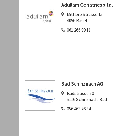
Adullam Geriatriespital
Mittlere Strasse 15
4056
Basel
061 266 99 11
Bad Schinznach AG
Badstrasse 50
5116
Schinznach-Bad
056 463 76 34