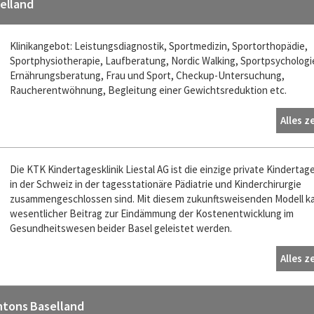
selland
Klinikangebot: Leistungsdiagnostik, Sportmedizin, Sportorthopädie,
Sportphysiotherapie, Laufberatung, Nordic Walking, Sportpsychologi
Ernährungsberatung, Frau und Sport, Checkup-Untersuchung,
Raucherentwöhnung, Begleitung einer Gewichtsreduktion etc.
Alles z
Die KTK Kindertagesklinik Liestal AG ist die einzige private Kindertage
in der Schweiz in der tagesstationäre Pädiatrie und Kinderchirurgie
zusammengeschlossen sind. Mit diesem zukunftsweisenden Modell ka
wesentlicher Beitrag zur Eindämmung der Kostenentwicklung im
Gesundheitswesen beider Basel geleistet werden.
Alles z
ntons Baselland