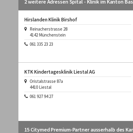
2 weitere Adressen Spital - Klinik im Kanton Ba
Hirslanden Klinik Birshof
Reinacherstrasse 28
4142
Münchenstein
061 335 23 23
KTK Kindertagesklinik Liestal AG
Oristalstrasse 87a
4410
Liestal
061 927 94 27
15 Citymed Premium-Partner ausserhalb des Ka