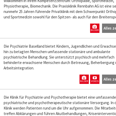
Willkommen in Ihrem Kompetenzzentrum: Orthopädie, Sportmedizin,
Physiotherapie, Biomechanik. Die Praxisklinik Rennbahn AG ist eine se
nunmehr 25 Jahren führende Privatklinik mit dem Schwerpunkt Ortho
und Sportmedizin sowohl für den Spitzen- als auch für den Breitenspo
Alles z
BILDER
Die Psychiatrie Baselland bietet Kindern, Jugendlichen und Erwachse
hin zu betagten Menschen umfassende stationäre und ambulante
psychiatrische Behandlung. Sie unterstützt psychisch und mehrfach
behinderte erwachsene Menschen durch Betreuung, Beherbergung 
Arbeitsintegration.
Alles z
BILDER
VIDEOS
Die Klinik für Psychiatrie und Psychotherapie bietet eine umfassende
psychiatrische und psychotherapeutische stationäre Versorgung. In 
Klinik werden Patienten rund um die Uhr aufgenommen. Die Mitarbei
treffen Abklärungen und führen Akutbehandlungen, Kriseninterventi