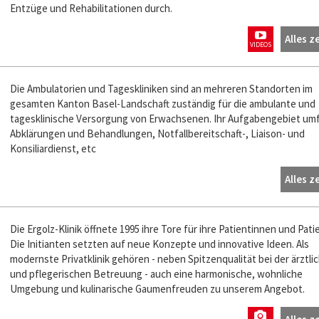
Entzüge und Rehabilitationen durch.
Alles z
VIDEOS
Die Ambulatorien und Tageskliniken sind an mehreren Standorten im
gesamten Kanton Basel-Landschaft zuständig für die ambulante und
tagesklinische Versorgung von Erwachsenen. Ihr Aufgabengebiet um
Abklärungen und Behandlungen, Notfallbereitschaft-, Liaison- und
Konsiliardienst, etc
Alles z
Die Ergolz-Klinik öffnete 1995 ihre Tore für ihre Patientinnen und Pati
Die Initianten setzten auf neue Konzepte und innovative Ideen. Als
modernste Privatklinik gehören - neben Spitzenqualität bei der ärztli
und pflegerischen Betreuung - auch eine harmonische, wohnliche
Umgebung und kulinarische Gaumenfreuden zu unserem Angebot.