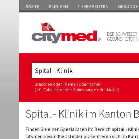
ÄRZTE
KLINIKEN
THERAPEUTEN
GESUNDH
DER SCHWEIZER
GESUNDHEITSFIN
Branchen oder Themen oder Namen
(z.B. Zahnärzte oder Zahnspange oder Müller)
Spital - Klinik im Kanton 
Finden Sie einen Spezialisten im Bereich
Spital - Klini
citymed Gesundheitsfinder präsentieren sich im
Kanto