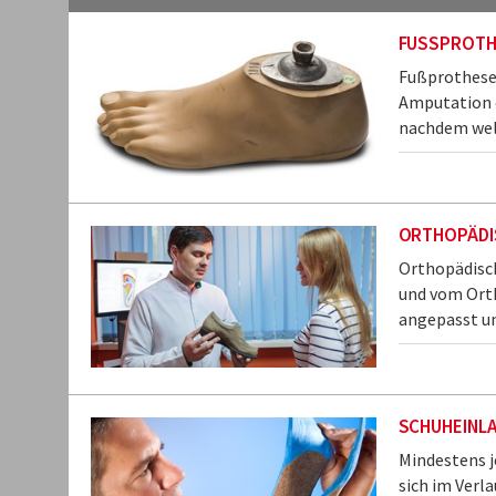
FUSSPROTH
Fußprothesen
Amputation e
nachdem wel
ORTHOPÄDI
Orthopädisch
und vom Orth
angepasst un
SCHUHEINLA
Mindestens j
sich im Verl