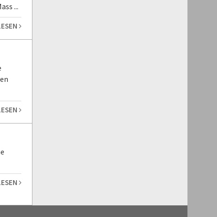
ss ...
LESEN
e
yen
LESEN
ne
LESEN