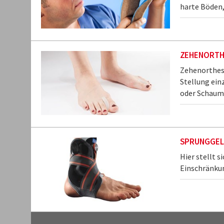
harte Böden,
ZEHENORTH
Zehenorthese
Stellung ein
oder Schaums
SPRUNGGEL
Hier stellt s
Einschränku