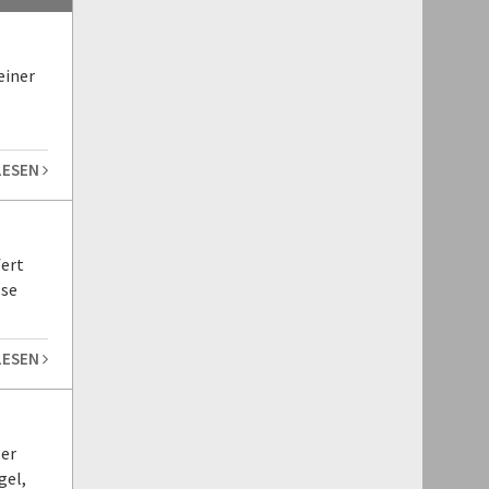
einer
LESEN
fert
sse
LESEN
 er
gel,