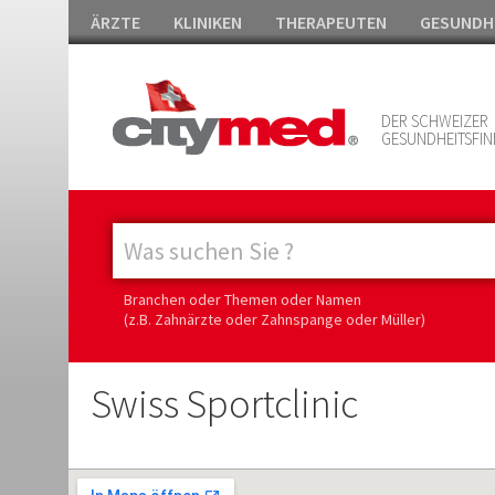
ÄRZTE
KLINIKEN
THERAPEUTEN
GESUNDH
DER SCHWEIZER
GESUNDHEITSFIN
Branchen oder Themen oder Namen
(z.B. Zahnärzte oder Zahnspange oder Müller)
Swiss Sportclinic