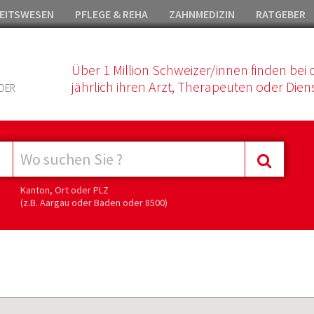
EITSWESEN
PFLEGE & REHA
ZAHNMEDIZIN
RATGEBER
Über 1 Million Schweizer/innen finden bei 
jährlich ihren Arzt, Therapeuten oder Diens
DER
Kanton, Ort oder PLZ
(z.B. Aargau oder Baden oder 8500)