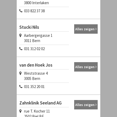
3800
Interlaken
033 822 37 38
Stucki Nils
Alles zeigen
Aarbergergasse 1
3011
Bern
031 312 02 02
van den Hoek Jos
Alles zeigen
Weststrasse 4
3005
Bern
031 352 20 01
Zahnklinik Seeland AG
Alles zeigen
rue T. Kocher 11
2502
Biel BE