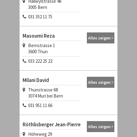
Hallwylstrasse 48
3005
Bern
031 352 11 75
Masoumi Reza
Alles zeigen
Bernstrasse 1
3600
Thun
033 222 25 22
Milani David
Alles zeigen
Thunstrasse 68
3074
Muri bei Bern
031 951 11 66
Röthlisberger Jean-Pierre
Alles zeigen
Höheweg 29