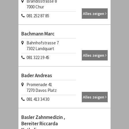
Brandisstrasse 8
7000
Chur
Alles zeigen
081 252 87 85
Bachmann Marc
Bahnhofstrasse 7
7302
Landquart
Alles zeigen
081 322 19 45
Bader Andreas
Promenade 41
7270
Davos Platz
Alles zeigen
081 413 34 30
Basler Zahnmedizin ,
Bereiter Riccarda