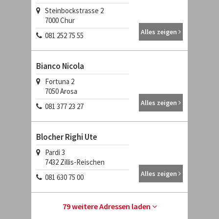
Steinbockstrasse 2
7000
Chur
Alles zeigen
081 252 75 55
Bianco Nicola
Fortuna 2
7050
Arosa
Alles zeigen
081 377 23 27
Blocher Righi Ute
Pardi 3
7432
Zillis-Reischen
Alles zeigen
081 630 75 00
79 weitere Adressen laden