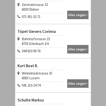
Zentralstrasse 32
6030
Ebikon
Alles zeigen
071 951 02 71
Töpel-Sievers Corinna
Bahnhofstrasse 23
8703
Erlenbach ZH
Alles zeigen
044 910 09 76
Kurt Beat R.
Winkelriedstrasse 35
6003
Luzern
Alles zeigen
041 210 24 74
Schulte Markus