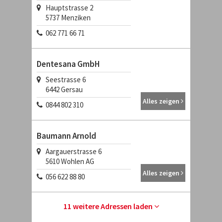
Hauptstrasse 2
5737
Menziken
062 771 66 71
Dentesana GmbH
Seestrasse 6
6442
Gersau
Alles zeigen
0844 802 310
Baumann Arnold
Aargauerstrasse 6
5610
Wohlen AG
Alles zeigen
056 622 88 80
11 weitere Adressen laden