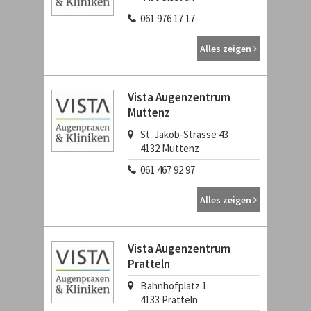
061 976 17 17
Alles zeigen
Vista Augenzentrum
Muttenz
St. Jakob-Strasse 43
4132
Muttenz
061 467 92 97
Alles zeigen
Vista Augenzentrum
Pratteln
Bahnhofplatz 1
4133
Pratteln