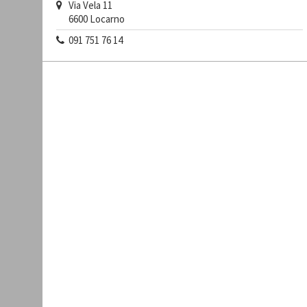
Via Vela 11
6600
Locarno
091 751 76 14