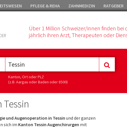
EITSWESEN
PFLEGE & REHA
ZAHNMEDIZIN
RATGEBER
Über 1 Million Schweizer/innen finden bei 
jährlich ihren Arzt, Therapeuten oder Diens
DER
Kanton, Ort oder PLZ
(z.B. Aargau oder Baden oder 8500)
 Tessin
ie und Augenoperation in Tessin
und der ganzen
n sich im
Kanton Tessin Augenchirurgen
mit