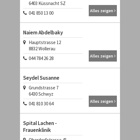
6403
Küssnacht SZ
Alles zeigen
041 850 13 00
Naiem Abdelbaky
Hauptstrasse 12
8832
Wollerau
Alles zeigen
044 784 26 28
Seydel Susanne
Grundstrasse 7
6430
Schwyz
Alles zeigen
041 810 30 64
Spital Lachen -
Frauenklinik
Oberdorfstrasse 41