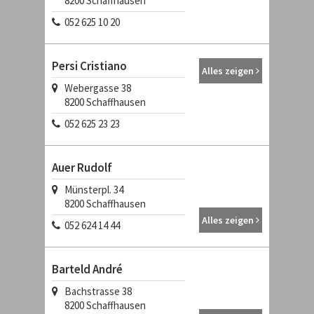
8200
Schaffhausen
052 625 10 20
Persi Cristiano
Alles zeigen
Webergasse 38
8200
Schaffhausen
052 625 23 23
Auer Rudolf
Münsterpl. 34
8200
Schaffhausen
Alles zeigen
052 624 14 44
Barteld André
Bachstrasse 38
8200
Schaffhausen