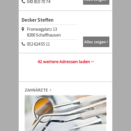
043 810 70 74
Decker Steffen
Fronwagplatz 13
8200
Schaffhausen
Alles zeigen
052 624 55 11
42 weitere Adressen laden
ZAHNÄRZTE