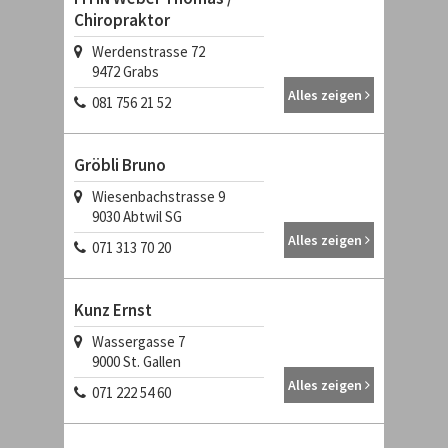
Chiropraktor
Werdenstrasse 72
9472
Grabs
Alles zeigen
081 756 21 52
Gröbli Bruno
Wiesenbachstrasse 9
9030
Abtwil SG
Alles zeigen
071 313 70 20
Kunz Ernst
Wassergasse 7
9000
St. Gallen
Alles zeigen
071 222 54 60