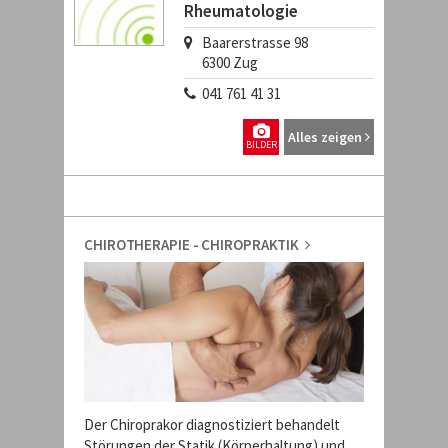
Rheumatologie
Baarerstrasse 98
6300
Zug
041 761 41 31
Alles zeigen
BILDER
CHIROTHERAPIE - CHIROPRAKTIK
Der Chiroprakor diagnostiziert behandelt
Störungen der Statik (Körperhaltung) und