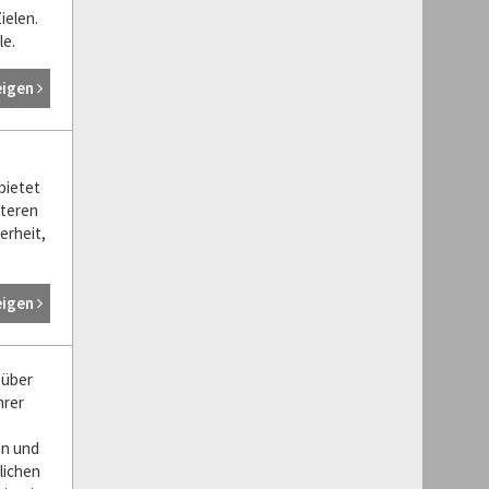
ielen.
le.
eigen
bietet
iteren
erheit,
eigen
 über
hrer
en und
lichen