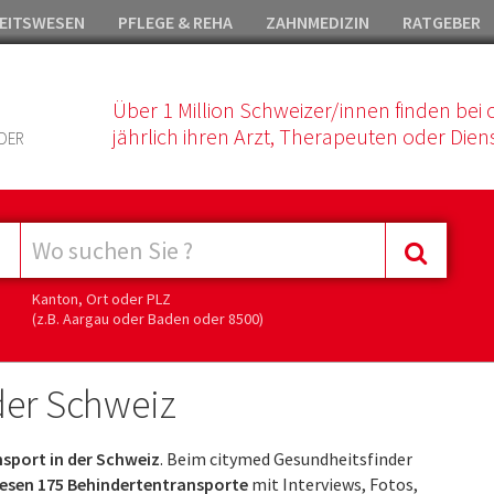
EITSWESEN
PFLEGE & REHA
ZAHNMEDIZIN
RATGEBER
Über 1 Million Schweizer/innen finden bei 
jährlich ihren Arzt, Therapeuten oder Diens
DER
Kanton, Ort oder PLZ
(z.B. Aargau oder Baden oder 8500)
der Schweiz
sport in der Schweiz
. Beim citymed Gesundheitsfinder
esen 175 Behindertentransporte
mit Interviews, Fotos,