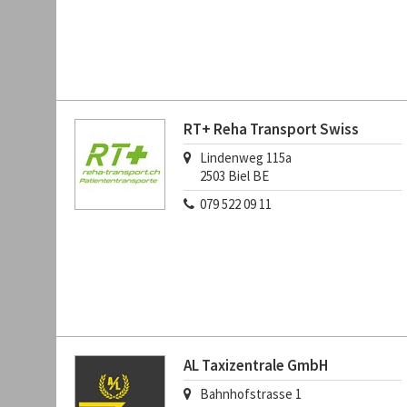
RT+ Reha Transport Swiss
Lindenweg 115a
2503
Biel BE
079 522 09 11
AL Taxizentrale GmbH
Bahnhofstrasse 1