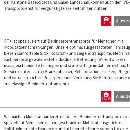
der Kantone Basel-Stadt und Basel-Landschaft können auch den IVB
Transportdienst für vergünstigte Freizeitfahrten nutzen.
Alles z
BILDER
RT+ ist spezialisiert auf Behindertentransporte für Menschen mit
Mobilitätseinschränkungen. Unsere optimal ausgestatteten Fahrzeu
bieten komfortable Sitz-, Rollstuhl- und Liegendtransporte. Medizini
Fachpersonal gewährleistet individuelle Betreuung. Wir entwickeln
massgeschneiderte Lösungen und sind 365 Tage im Jahr erreichbar. 
Service richtet sich an Krankenhäuser, Rehabilitationskliniken, Pfleg
und natürlich auch an Privatpersonen. Vertrauen Sie RT+ für sichere 
zuverlässige Behindertentransporte.
Alles z
BILDER
Wir machen Mobilität barrierefrei! Unsere Behindertentransporte sin
speziell auf Menschen mit eingeschränkter Mobilität ausgerichtet.
Rollstuhlgerechte Fahrzeuge und hilfsbereite Fahrer sorgen für eine