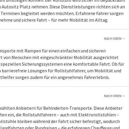
uhl umsteigen können. Der Rollstuhl wird sicher im Gepäckraum
 Autositz Platz nehmen. Diese Dienstleistungen richten sich an
n Terminen begleitet werden möchten. Erfahrene Fahrer sorgen
ehme und sichere Fahrt – für mehr Mobilität im Alltag.
NACH OBEN
ansporte mit Rampen für einen einfachen und sicheren
rt von Menschen mit eingeschränkter Mobilität ausgerichtet
 speziellen Sicherungssystemen eine komfortable Fahrt. Ob für
 barrierefreie Lösungen für Rollstuhlfahrer, um Mobilität und
rthelfer sorgen zudem für ein angenehmes Fahrerlebnis.
NACH OBEN
ewählten Anbietern für Behinderten-Transporte. Diese Anbieter
ten ein, die Rollstuhlfahrern – auch mit Elektrorollstühlen –
ollstühle bleiben während der Fahrt sicher befestigt, wodurch
andfahrten oder Rundreisen – die erfahrenen Chauffeure und