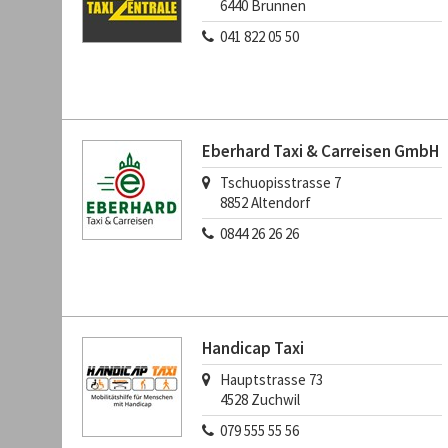
6440
Brunnen
041 822 05 50
Eberhard Taxi & Carreisen GmbH
Tschuopisstrasse 7
8852
Altendorf
0844 26 26 26
Handicap Taxi
Hauptstrasse 73
4528
Zuchwil
079 555 55 56