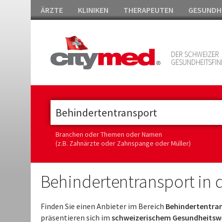
ÄRZTE
KLINIKEN
THERAPEUTEN
GESUNDH
DER SCHWEIZER
GESUNDHEITSFIN
Branchen oder Themen oder Namen
(z.B. Zahnärzte oder Zahnspange oder Müller)
Behindertentransport in 
Finden Sie einen Anbieter im Bereich
Behindertentran
präsentieren sich im
schweizerischem Gesundheitsw