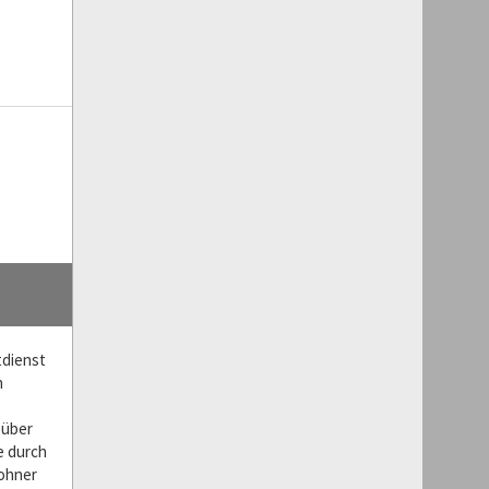
tdienst
n
 über
e durch
wohner