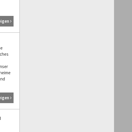
-
eigen
ge
sches
Unser
eheime
und
eigen
d