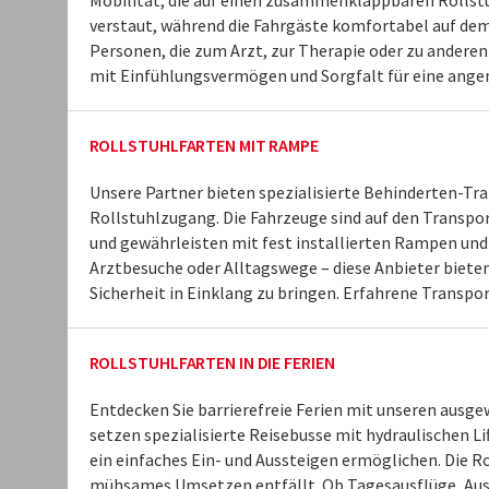
Mobilität, die auf einen zusammenklappbaren Rollst
verstaut, während die Fahrgäste komfortabel auf dem
Personen, die zum Arzt, zur Therapie oder zu andere
mit Einfühlungsvermögen und Sorgfalt für eine angen
ROLLSTUHLFARTEN MIT RAMPE
Unsere Partner bieten spezialisierte Behinderten-Tr
Rollstuhlzugang. Die Fahrzeuge sind auf den Transpo
und gewährleisten mit fest installierten Rampen und
Arztbesuche oder Alltagswege – diese Anbieter bieten
Sicherheit in Einklang zu bringen. Erfahrene Transpo
ROLLSTUHLFARTEN IN DIE FERIEN
Entdecken Sie barrierefreie Ferien mit unseren ausg
setzen spezialisierte Reisebusse mit hydraulischen Lif
ein einfaches Ein- und Aussteigen ermöglichen. Die R
mühsames Umsetzen entfällt. Ob Tagesausflüge, Ausl