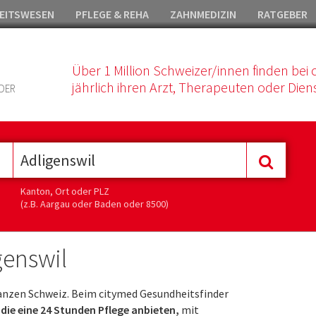
EITSWESEN
PFLEGE & REHA
ZAHNMEDIZIN
RATGEBER
Über 1 Million Schweizer/innen finden bei 
jährlich ihren Arzt, Therapeuten oder Diens
DER
Kanton, Ort oder PLZ
(z.B. Aargau oder Baden oder 8500)
genswil
anzen Schweiz. Beim citymed Gesundheitsfinder
 die eine 24 Stunden Pflege anbieten,
mit