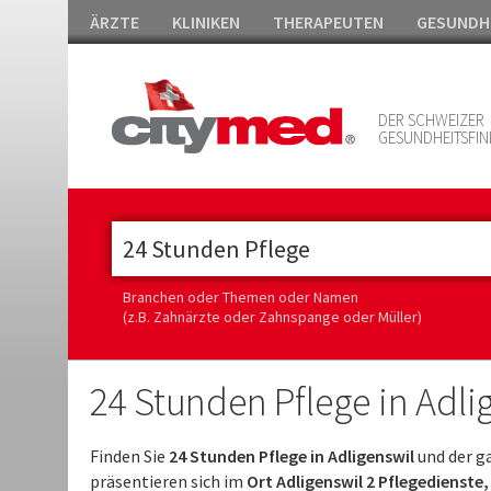
ÄRZTE
KLINIKEN
THERAPEUTEN
GESUNDH
DER SCHWEIZER
GESUNDHEITSFIN
Branchen oder Themen oder Namen
(z.B. Zahnärzte oder Zahnspange oder Müller)
24 Stunden Pflege in Adli
Finden Sie
24 Stunden Pflege in Adligenswil
und der g
präsentieren sich im
Ort Adligenswil 2 Pflegedienste,