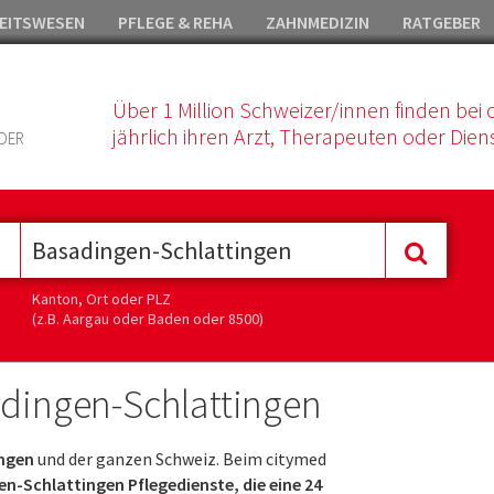
EITSWESEN
PFLEGE & REHA
ZAHNMEDIZIN
RATGEBER
Über 1 Million Schweizer/innen finden bei 
jährlich ihren Arzt, Therapeuten oder Diens
DER
Kanton, Ort oder PLZ
(z.B. Aargau oder Baden oder 8500)
adingen-Schlattingen
ingen
und der ganzen Schweiz. Beim citymed
n-Schlattingen Pflegedienste, die eine 24