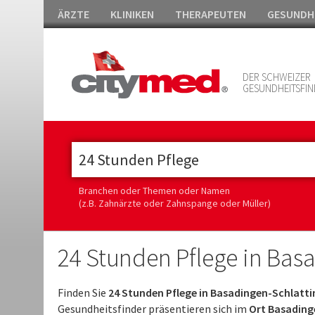
ÄRZTE
KLINIKEN
THERAPEUTEN
GESUNDH
DER SCHWEIZER
GESUNDHEITSFIN
Branchen oder Themen oder Namen
(z.B. Zahnärzte oder Zahnspange oder Müller)
24 Stunden Pflege in Bas
Finden Sie
24 Stunden Pflege in Basadingen-Schlatt
Gesundheitsfinder präsentieren sich im
Ort Basadinge