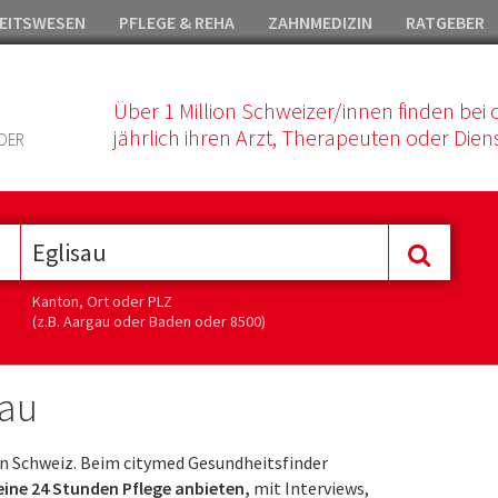
EITSWESEN
PFLEGE & REHA
ZAHNMEDIZIN
RATGEBER
Über 1 Million Schweizer/innen finden bei 
jährlich ihren Arzt, Therapeuten oder Diens
DER
Kanton, Ort oder PLZ
(z.B. Aargau oder Baden oder 8500)
sau
n Schweiz. Beim citymed Gesundheitsfinder
 eine 24 Stunden Pflege anbieten,
mit Interviews,