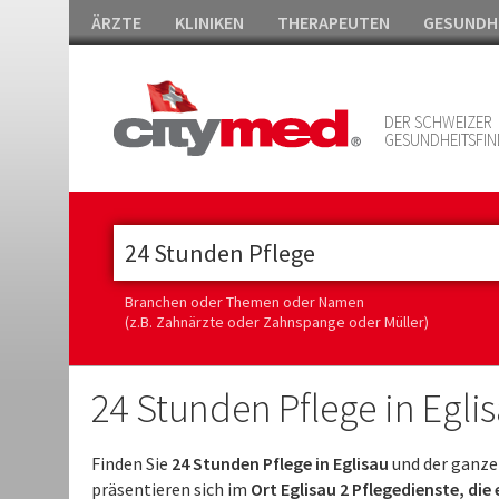
ÄRZTE
KLINIKEN
THERAPEUTEN
GESUNDH
DER SCHWEIZER
GESUNDHEITSFIN
Branchen oder Themen oder Namen
(z.B. Zahnärzte oder Zahnspange oder Müller)
24 Stunden Pflege in Egli
Finden Sie
24 Stunden Pflege in Eglisau
und der ganze
präsentieren sich im
Ort Eglisau 2 Pflegedienste, die