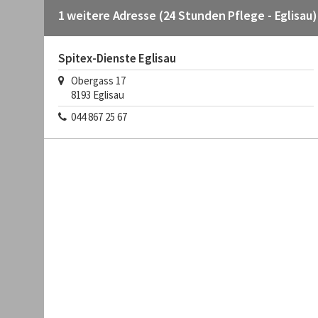
1 weitere Adresse (24 Stunden Pflege - Eglisau)
Spitex-Dienste Eglisau
Obergass 17
8193
Eglisau
044 867 25 67