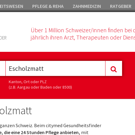
EITSWESEN
PFLEGE & REHA
ZAHNMEDIZIN
RATGEBER
Über 1 Million Schweizer/innen finden bei 
jährlich ihren Arzt, Therapeuten oder Diens
DER
Kanton, Ort oder PLZ
(z.B. Aargau oder Baden oder 8500)
holzmatt
ganzen Schweiz. Beim citymed Gesundheitsfinder
, die eine 24 Stunden Pflege anbieten,
mit