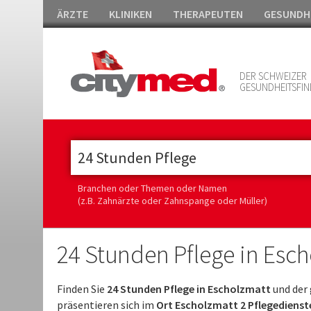
ÄRZTE
KLINIKEN
THERAPEUTEN
GESUNDH
DER SCHWEIZER
GESUNDHEITSFIN
Branchen oder Themen oder Namen
(z.B. Zahnärzte oder Zahnspange oder Müller)
24 Stunden Pflege in Esc
Finden Sie
24 Stunden Pflege in Escholzmatt
und der 
präsentieren sich im
Ort Escholzmatt 2 Pflegedienste