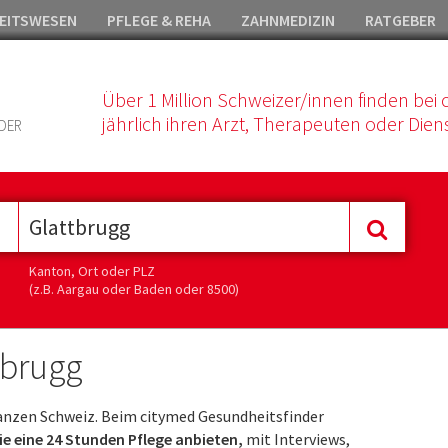
EITSWESEN
PFLEGE & REHA
ZAHNMEDIZIN
RATGEBER
Über 1 Million Schweizer/innen finden bei 
jährlich ihren Arzt, Therapeuten oder Diens
DER
Kanton, Ort oder PLZ
(z.B. Aargau oder Baden oder 8500)
tbrugg
anzen Schweiz. Beim citymed Gesundheitsfinder
ie eine 24 Stunden Pflege anbieten,
mit Interviews,