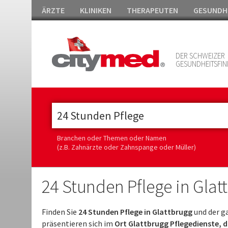
ÄRZTE
KLINIKEN
THERAPEUTEN
GESUNDH
DER SCHWEIZER
GESUNDHEITSFIN
Branchen oder Themen oder Namen
(z.B. Zahnärzte oder Zahnspange oder Müller)
24 Stunden Pflege in Glat
Finden Sie
24 Stunden Pflege in Glattbrugg
und der g
präsentieren sich im
Ort Glattbrugg Pflegedienste, d