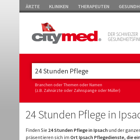
ÄRZTE
KLINIKEN
THERAPEUTEN
GESUNDH
DER SCHWEIZER
GESUNDHEITSFIN
Branchen oder Themen oder Namen
(z.B. Zahnärzte oder Zahnspange oder Müller)
24 Stunden Pflege in Ipsa
Finden Sie
24 Stunden Pflege in Ipsach
und der ganzen
präsentieren sich im
Ort Ipsach Pflegedienste, die e