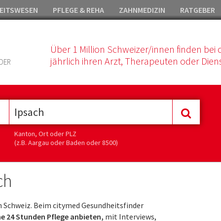
EITSWESEN
PFLEGE & REHA
ZAHNMEDIZIN
RATGEBER
Über 1 Million Schweizer/innen finden bei 
jährlich ihren Arzt, Therapeuten oder Diens
DER
Kanton, Ort oder PLZ
(z.B. Aargau oder Baden oder 8500)
ch
 Schweiz. Beim citymed Gesundheitsfinder
ine 24 Stunden Pflege anbieten,
mit Interviews,