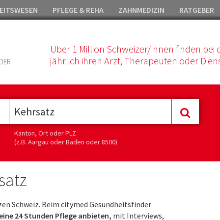
EITSWESEN
PFLEGE & REHA
ZAHNMEDIZIN
RATGEBER
Über 1 Million Schweizer/innen finden bei 
jährlich ihren Arzt, Therapeuten oder Diens
DER
Kanton, Ort oder PLZ
(z.B. Aargau oder Baden oder 8500)
satz
zen Schweiz. Beim citymed Gesundheitsfinder
 eine 24 Stunden Pflege anbieten,
mit Interviews,