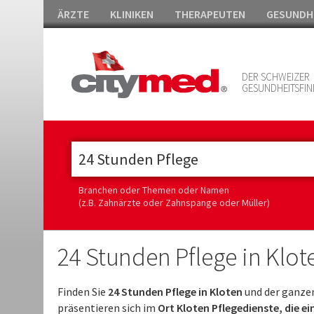
ÄRZTE
KLINIKEN
THERAPEUTEN
GESUNDH
DER SCHWEIZER
GESUNDHEITSFIN
Branchen oder Themen oder Namen
(z.B. Zahnärzte oder Zahnspange oder Müller)
24 Stunden Pflege in Klot
Finden Sie
24 Stunden Pflege in Kloten
und der ganzen
präsentieren sich im
Ort Kloten Pflegedienste, die e