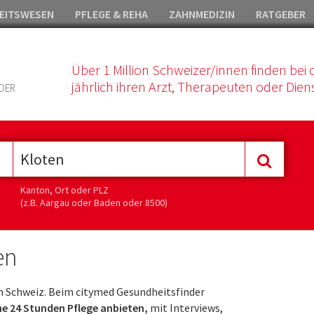
EITSWESEN
PFLEGE & REHA
ZAHNMEDIZIN
RATGEBER
Über 1 Million Schweizer/innen finden bei 
jährlich ihren Arzt, Therapeuten oder Diens
DER
Kanton, Ort oder PLZ
(z.B. Aargau oder Baden oder 8500)
en
 Schweiz. Beim citymed Gesundheitsfinder
ine 24 Stunden Pflege anbieten,
mit Interviews,