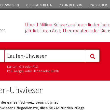
EITSWESEN
PFLEGE & REHA
ZAHNMEDIZIN
RATGEBER
Über 1 Million Schweizer/innen finden bei 
jährlich ihren Arzt, Therapeuten oder Diens
DER
Kanton, Ort oder PLZ
(z.B. Aargau oder Baden oder 8500)
fen-Uhwiesen
 der ganzen Schweiz. Beim citymed
wiesen Pflegedienste, die eine 24 Stunden Pflege