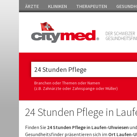
ÄRZTE
KLINIKEN
THERAPEUTEN
GESUNDH
DER SCHWEIZER
GESUNDHEITSFIN
Branchen oder Themen oder Namen
(z.B. Zahnärzte oder Zahnspange oder Müller)
24 Stunden Pflege in Lau
Finden Sie
24 Stunden Pflege in Laufen-Uhwiesen
und
Gesundheitsfinder präsentieren sich im
Ort Laufen-Uh