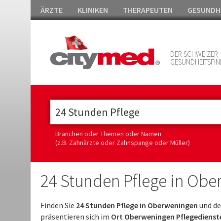
ÄRZTE
KLINIKEN
THERAPEUTEN
GESUNDH
DER SCHWEIZER
GESUNDHEITSFIN
Branchen oder Themen oder Namen
(z.B. Zahnärzte oder Zahnspange oder Müller)
24 Stunden Pflege in Ob
Finden Sie
24 Stunden Pflege in Oberweningen
und de
präsentieren sich im
Ort Oberweningen Pflegedienste