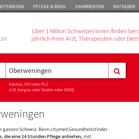
EITSWESEN
PFLEGE & REHA
ZAHNMEDIZIN
RATGEBER
Über 1 Million Schweizer/innen finden bei 
jährlich ihren Arzt, Therapeuten oder Diens
DER
Kanton, Ort oder PLZ
(z.B. Aargau oder Baden oder 8500)
erweningen
r ganzen Schweiz. Beim citymed Gesundheitsfinder
, die eine 24 Stunden Pflege anbieten,
mit