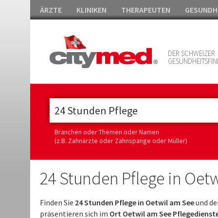
ÄRZTE
KLINIKEN
THERAPEUTEN
GESUNDH
DER SCHWEIZER
GESUNDHEITSFIN
Branchen oder Themen oder Namen
(z.B. Zahnärzte oder Zahnspange oder Müller)
24 Stunden Pflege in Oet
Finden Sie
24 Stunden Pflege in Oetwil am See
und de
präsentieren sich im
Ort Oetwil am See Pflegedienste