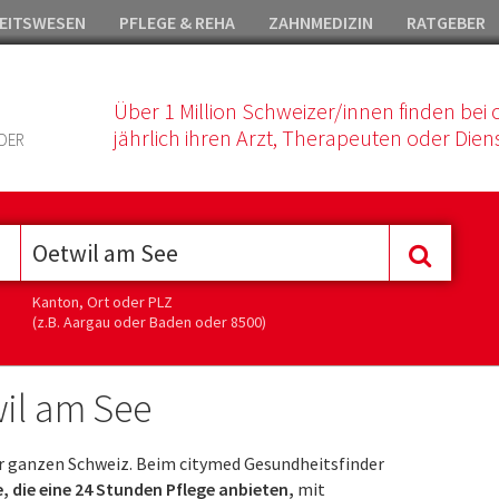
EITSWESEN
PFLEGE & REHA
ZAHNMEDIZIN
RATGEBER
Über 1 Million Schweizer/innen finden bei 
jährlich ihren Arzt, Therapeuten oder Diens
DER
Kanton, Ort oder PLZ
(z.B. Aargau oder Baden oder 8500)
wil am See
r ganzen Schweiz. Beim citymed Gesundheitsfinder
, die eine 24 Stunden Pflege anbieten,
mit