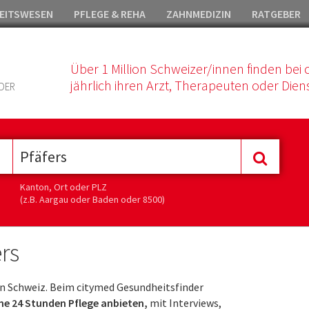
EITSWESEN
PFLEGE & REHA
ZAHNMEDIZIN
RATGEBER
Über 1 Million Schweizer/innen finden bei 
jährlich ihren Arzt, Therapeuten oder Diens
DER
Kanton, Ort oder PLZ
(z.B. Aargau oder Baden oder 8500)
rs
n Schweiz. Beim citymed Gesundheitsfinder
ine 24 Stunden Pflege anbieten,
mit Interviews,