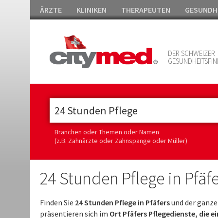
ÄRZTE
KLINIKEN
THERAPEUTEN
GESUNDH
DER SCHWEIZER
GESUNDHEITSFIN
Branchen oder Themen oder Namen
(z.B. Zahnärzte oder Zahnspange oder Müller)
24 Stunden Pflege in Pfäfe
Finden Sie
24 Stunden Pflege in Pfäfers
und der ganze
präsentieren sich im
Ort Pfäfers Pflegedienste, die e