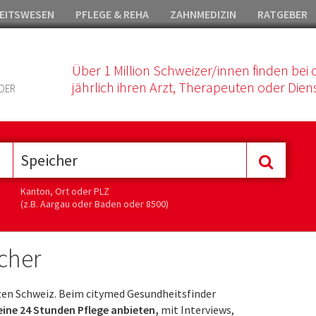
EITSWESEN
PFLEGE & REHA
ZAHNMEDIZIN
RATGEBER
Über 1 Million Schweizer/innen finden bei 
jährlich ihren Arzt, Therapeuten oder Diens
DER
Kanton, Ort oder PLZ
(z.B. Aargau oder Baden oder 8500)
cher
en Schweiz. Beim citymed Gesundheitsfinder
 eine 24 Stunden Pflege anbieten,
mit Interviews,