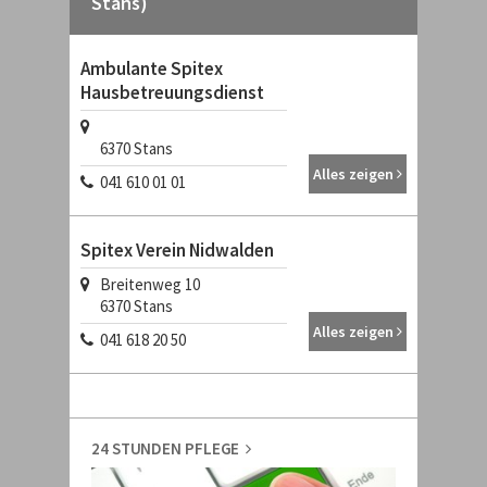
Stans)
Ambulante Spitex
Hausbetreuungsdienst
6370
Stans
Alles zeigen
041 610 01 01
Spitex Verein Nidwalden
Breitenweg 10
6370
Stans
Alles zeigen
041 618 20 50
24 STUNDEN PFLEGE