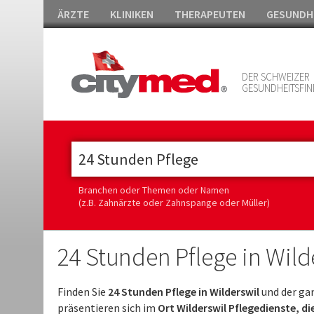
ÄRZTE
KLINIKEN
THERAPEUTEN
GESUNDH
DER SCHWEIZER
GESUNDHEITSFIN
Branchen oder Themen oder Namen
(z.B. Zahnärzte oder Zahnspange oder Müller)
24 Stunden Pflege in Wild
Finden Sie
24 Stunden Pflege in Wilderswil
und der ga
präsentieren sich im
Ort Wilderswil Pflegedienste, d