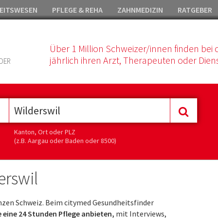
EITSWESEN
PFLEGE & REHA
ZAHNMEDIZIN
RATGEBER
Über 1 Million Schweizer/innen finden bei 
jährlich ihren Arzt, Therapeuten oder Diens
DER
Kanton, Ort oder PLZ
(z.B. Aargau oder Baden oder 8500)
erswil
nzen Schweiz. Beim citymed Gesundheitsfinder
ie eine 24 Stunden Pflege anbieten,
mit Interviews,