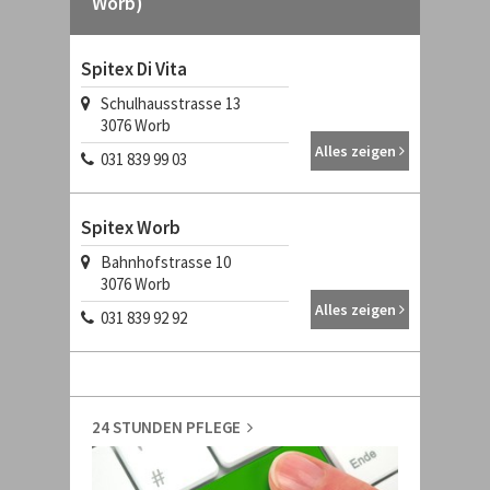
Worb)
Spitex Di Vita
Schulhausstrasse 13
3076
Worb
Alles zeigen
031 839 99 03
Spitex Worb
Bahnhofstrasse 10
3076
Worb
Alles zeigen
031 839 92 92
24 STUNDEN PFLEGE