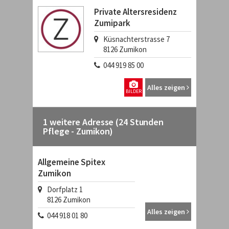
Private Altersresidenz
Zumipark
Küsnachterstrasse 7
8126
Zumikon
044 919 85 00
Alles zeigen
BILDER
1 weitere Adresse (24 Stunden
Pflege - Zumikon)
Allgemeine Spitex
Zumikon
Dorfplatz 1
8126
Zumikon
Alles zeigen
044 918 01 80