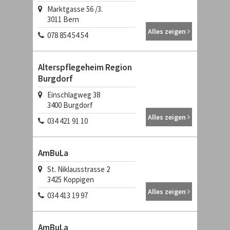
Marktgasse 56 /3.
3011
Bern
Alles zeigen
078 854 54 54
Alterspflegeheim Region
Burgdorf
Einschlagweg 38
3400
Burgdorf
Alles zeigen
034 421 91 10
AmBuLa
St. Niklausstrasse 2
3425
Koppigen
Alles zeigen
034 413 19 97
AmBuLa