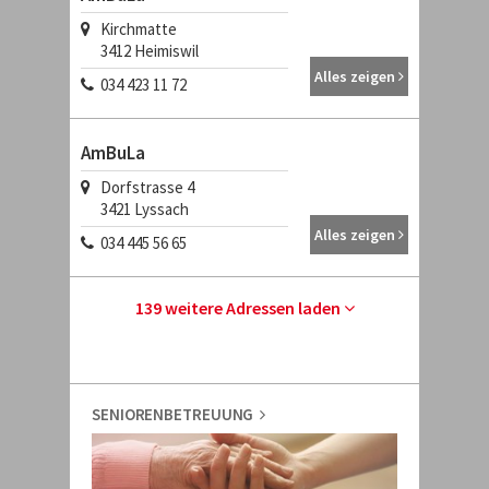
Kirchmatte
3412
Heimiswil
Alles zeigen
034 423 11 72
AmBuLa
Dorfstrasse 4
3421
Lyssach
Alles zeigen
034 445 56 65
139 weitere Adressen laden
SENIORENBETREUUNG