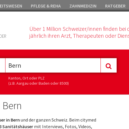
EITSWESEN
PFLEGE & REHA
ZAHNMEDIZIN
RATGEBER
Über 1 Million Schweizer/innen finden bei 
jährlich ihren Arzt, Therapeuten oder Diens
DER
Kanton, Ort oder PLZ
(z.B. Aargau oder Baden oder 8500)
 Bern
er in Bern
und der ganzen Schweiz. Beim citymed
8 Sanitätshäuser
mit Interviews, Fotos, Videos,