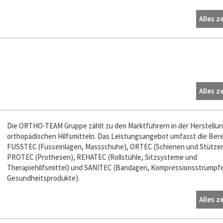
Alles z
Alles z
Die ORTHO-TEAM Gruppe zählt zu den Marktführern in der Herstellu
orthopädischen Hilfsmitteln. Das Leistungsangebot umfasst die Ber
FUSSTEC (Fusseinlagen, Massschuhe), ORTEC (Schienen und Stützen
PROTEC (Prothesen), REHATEC (Rollstühle, Sitzsysteme und
Therapiehilfsmittel) und SANITEC (Bandagen, Kompressionsstrümpf
Gesundheitsprodukte).
Alles z