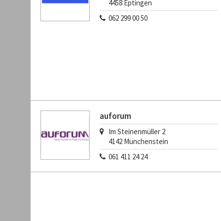
4458
Eptingen
062 299 00 50
auforum
Im Steinenmüller 2
4142
Münchenstein
061 411 24 24