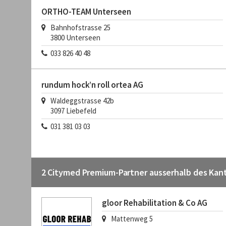
ORTHO-TEAM Unterseen
Bahnhofstrasse 25
3800
Unterseen
033 826 40 48
rundum hock’n roll ortea AG
Waldeggstrasse 42b
3097
Liebefeld
031 381 03 03
2 Citymed Premium-Partner ausserhalb des Kan
gloor Rehabilitation & Co AG
Mattenweg 5