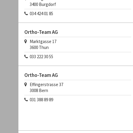
3400
Burgdorf
034 424 01 85
Ortho-Team AG
Marktgasse 17
3600
Thun
033 222 30 55
Ortho-Team AG
Effingerstrasse 37
3008
Bern
031 388 89 89