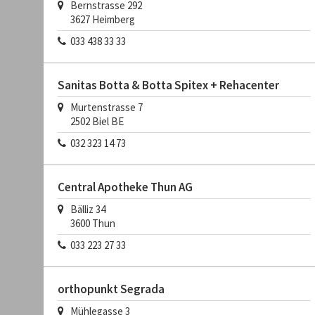
Bernstrasse 292
3627
Heimberg
033 438 33 33
Sanitas Botta & Botta Spitex + Rehacenter
Murtenstrasse 7
2502
Biel BE
032 323 14 73
Central Apotheke Thun AG
Bälliz 34
3600
Thun
033 223 27 33
orthopunkt Segrada
Mühlegasse 3