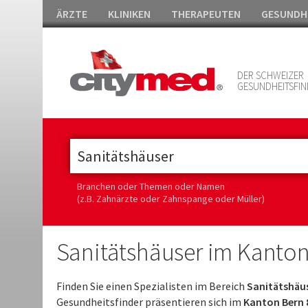
ÄRZTE
KLINIKEN
THERAPEUTEN
GESUNDH
DER SCHWEIZER
GESUNDHEITSFIN
Branchen oder Themen oder Namen
(z.B. Zahnärzte oder Zahnspange oder Müller)
Sanitätshäuser im Kanton
Finden Sie einen Spezialisten im Bereich
Sanitätshäus
Gesundheitsfinder präsentieren sich im
Kanton Bern 