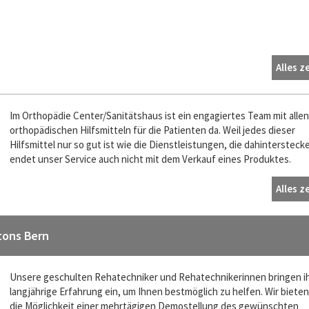
Alles z
Im Orthopädie Center/Sanitätshaus ist ein engagiertes Team mit allen
orthopädischen Hilfsmitteln für die Patienten da. Weil jedes dieser
Hilfsmittel nur so gut ist wie die Dienstleistungen, die dahintersteck
endet unser Service auch nicht mit dem Verkauf eines Produktes.
Alles z
tons Bern
Unsere geschulten Rehatechniker und Rehatechnikerinnen bringen i
langjährige Erfahrung ein, um Ihnen bestmöglich zu helfen. Wir biete
die Möglichkeit einer mehrtägigen Demostellung des gewünschten