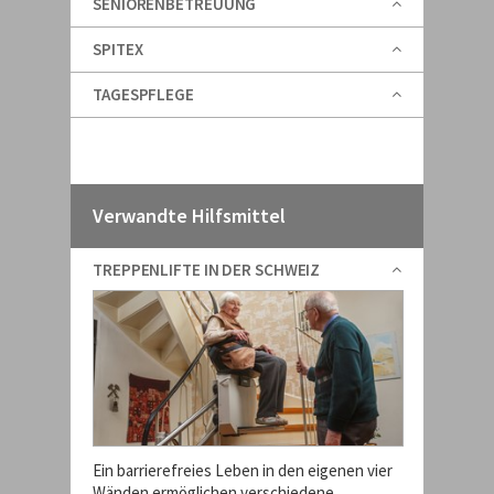
SENIORENBETREUUNG
SPITEX
TAGESPFLEGE
Verwandte Hilfsmittel
TREPPENLIFTE IN DER SCHWEIZ
Ein barrierefreies Leben in den eigenen vier
Wänden ermöglichen verschiedene