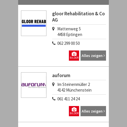
gloor Rehabilitation & Co
AG
Mattenweg 5
4458
Eptingen
062 299 00 50
Alles zeigen
BILDER
auforum
Im Steinenmüller 2
4142
Münchenstein
061 411 24 24
Alles zeigen
BILDER