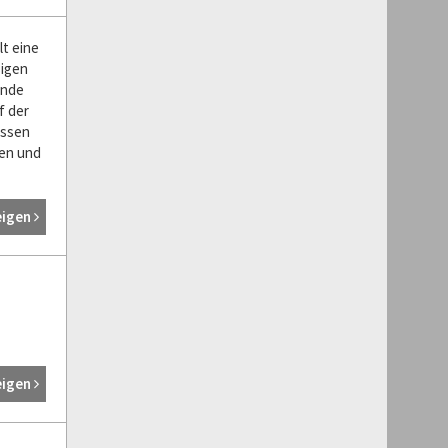
lt eine
sigen
ende
f der
assen
gen und
eigen
eigen