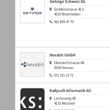
Getinge Schweiz AG
Quellenstrasse 41 b
4310
Rheinfelden
061 836 47 70
Hexabit GmbH
Oberdorfstrasse 68
9100
Herisau
071 351 33 71
Kallysoft Informatik AG
Lettenweg 40
4123
Allschwil